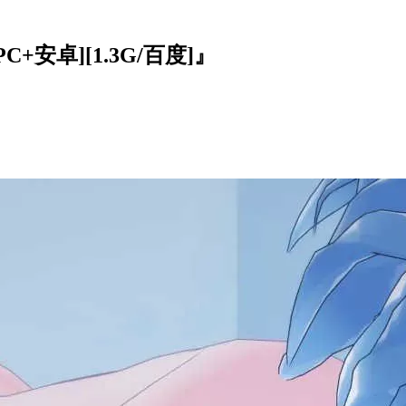
C+安卓][1.3G/百度]』