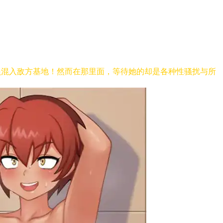
成战斗员混入敌方基地！然而在那里面，等待她的却是各种性骚扰与所