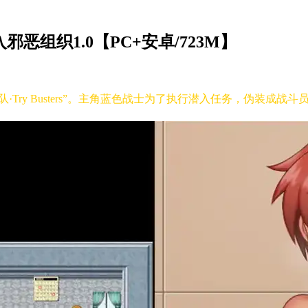
恶组织1.0【PC+安卓/723M】
·Try Busters”。主角蓝色战士为了执行潜入任务，伪装