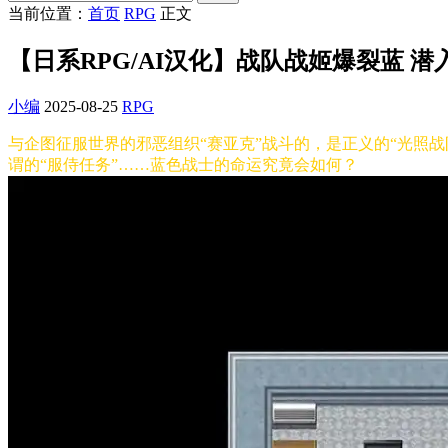
当前位置：
首页
RPG
正文
【日系RPG/AI汉化】战队战姬爆裂蓝 潜入邪
小编
2025-08-25
RPG
与企图征服世界的邪恶组织“赛亚克”战斗的，是正义的“光照战队
谓的“服侍任务”……蓝色战士的命运究竟会如何？