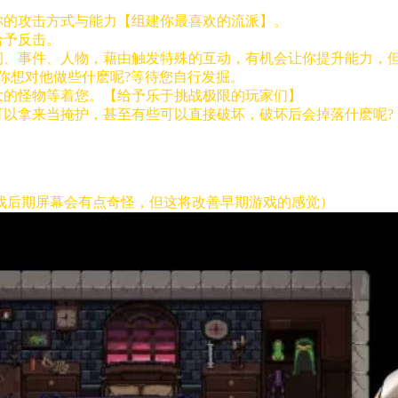
你的攻击方式与能力【组建你最喜欢的流派】。
给予反击。
间、事件、人物，藉由触发特殊的互动，有机会让你提升能力，
是你想对他做些什麽呢?等待您自行发掘。
大的怪物等着您。【给予乐于挑战极限的玩家们】
可以拿来当掩护，甚至有些可以直接破坏，破坏后会掉落什麽呢?
戏后期屏幕会有点奇怪，但这将改善早期游戏的感觉）