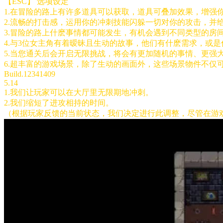
【ESC】 选项设定
1.在冒险的路上有许多道具可以获取，道具可叠加效果，增强
2.流畅的打击感，运用你的冲刺技能闪躲一切对你的攻击，并
3.冒险的路上什麽事情都可能发生，有机会遇到不同类型的房
4.与3位女主角有着暧昧且生动的故事，他们有什麽需求，或
5.当您通关后会开启无限挑战，将会有更加随机的事情、更强
6.超丰富的游戏场景，除了生动的画面外，这些场景物件不仅
Build.12341409
5.14
1.我们让玩家可以在大厅里无限期地冲刺。
2.我们缩短了进攻相持的时间。
（根据玩家反馈的当前状态，我们决定进行此调整，尽管在游